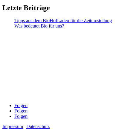
Letzte Beiträge
Tipps aus dem BioHofLaden für die Zeitumstellung
Was bedeutet Bio für uns?
BioHofLaden Ulmenhof
Hauptstr. 17
54552 Sarmersbach
Tel.: 06592 9589182
biohofladen-ulmenhof@web.de
Öffnungszeiten:
Mo & Di: geschlossen
Mi: 10–18 Uhr
Do: 10–15 Uhr
Fr: 9–18 Uhr
Sa: 9–13 Uhr
Folgen
Folgen
Folgen
Impressum
|
Datenschutz