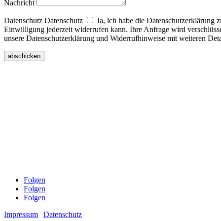
Nachricht
Datenschutz
Datenschutz
Ja, ich habe die Datenschutzerklärung 
Einwilligung jederzeit widerrufen kann. Ihre Anfrage wird verschlüs
unsere Datenschutzerklärung und Widerrufhinweise mit weiteren Deta
abschicken
BioHofLaden Ulmenhof
Hauptstr. 17
54552 Sarmersbach
Tel.: 06592 9589182
biohofladen-ulmenhof@web.de
Öffnungszeiten:
Mo & Di: geschlossen
Mi: 10–18 Uhr
Do: 10–15 Uhr
Fr: 9–18 Uhr
Sa: 9–13 Uhr
Folgen
Folgen
Folgen
Impressum
|
Datenschutz